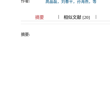
作者:
高晶磊，刘春平，孙海燕，等
浏览排名
|
|
|
|
|
|
|
摘要
相似文献 [20]
摘要: