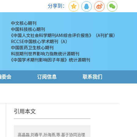
分享到：
编委会
订阅信息
联系我们
引用本文
高晶磊,刘春平,孙海燕,等.基于协同治理