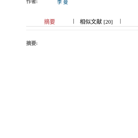
作者:
李 曼
浏览排名
|
|
|
|
|
|
|
摘要
相似文献 [20]
摘要: