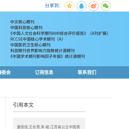
分享到：
编委会
订阅信息
联系我们
引用本文
潘佳佳,王长青,朱 岷.江苏省公立中医类