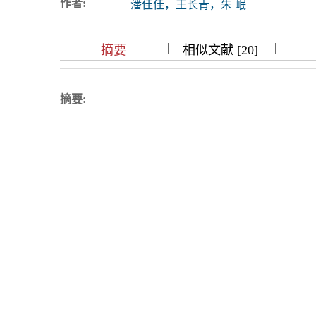
作者:
潘佳佳，王长青，朱 岷
浏览排名
|
|
|
|
|
|
|
摘要
相似文献 [20]
摘要: