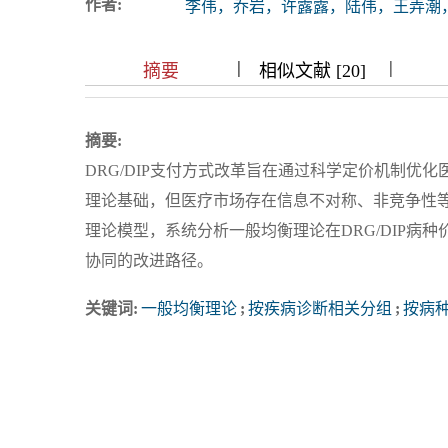
作者:
李伟，乔岩，许露露，陆伟，王弄潮
浏览排名
|
|
|
|
|
|
|
摘要
相似文献 [20]
摘要:
DRG/DIP支付方式改革旨在通过科学定价机制优
理论基础，但医疗市场存在信息不对称、非竞争性
理论模型，系统分析一般均衡理论在DRG/DIP病
协同的改进路径。
关键词:
一般均衡理论
;
按疾病诊断相关分组
;
按病