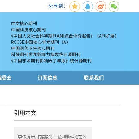
分享到：
编委会
订阅信息
联系我们
引用本文
李伟,乔岩,许露露,等.一般均衡理论在医