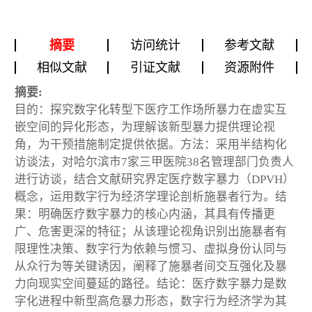
摘要
访问统计
参考文献
相似文献
引证文献
资源附件
摘要:
目的：探究数字化转型下医疗工作场所暴力在虚实互
嵌空间的异化形态，为理解该新型暴力提供理论视
角，为干预措施制定提供依据。方法：采用半结构化
访谈法，对哈尔滨市7家三甲医院38名管理部门负责人
进行访谈，结合文献研究界定医疗数字暴力（DPVH）
概念，运用数字行为经济学理论剖析施暴者行为。结
果：明确医疗数字暴力的核心内涵，其具有传播更
广、危害更深的特征；从该理论视角识别出施暴者有
限理性决策、数字行为依赖与惯习、虚拟身份认同与
从众行为等关键诱因，阐释了施暴者间交互强化及暴
力向现实空间蔓延的路径。结论：医疗数字暴力是数
字化进程中新型高危暴力形态，数字行为经济学为其