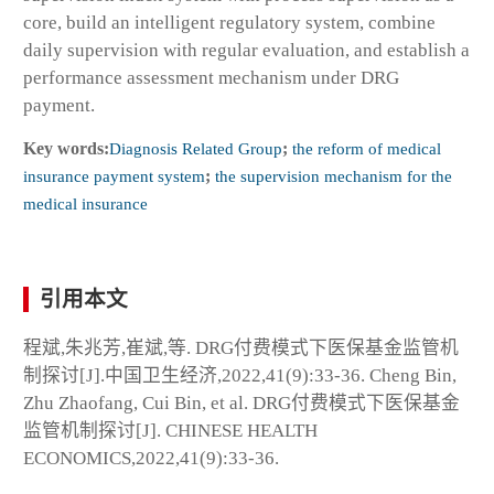
core, build an intelligent regulatory system, combine
daily supervision with regular evaluation, and establish a
performance assessment mechanism under DRG
payment.
Key words:
Diagnosis Related Group
;
the reform of medical
insurance payment system
;
the supervision mechanism for the
medical insurance
引用本文
程斌,朱兆芳,崔斌,等. DRG付费模式下医保基金监管机
制探讨[J].中国卫生经济,2022,41(9):33-36. Cheng Bin,
Zhu Zhaofang, Cui Bin, et al. DRG付费模式下医保基金
监管机制探讨[J]. CHINESE HEALTH
ECONOMICS,2022,41(9):33-36.