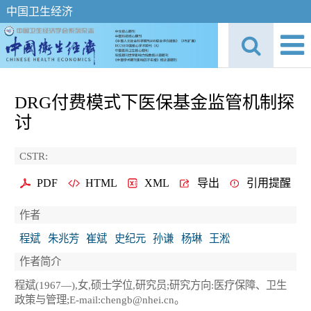
中国卫生经济
DRG付费模式下医保基金监管机制探
讨
CSTR:
PDF
HTML
XML
导出
引用提醒
作者
程斌
朱兆芳
崔斌
史纪元
孙谦
杨琳
王淞
作者简介
程斌(1967—),女,硕士学位,研究员;研究方向:医疗保障、卫生
政策与管理;E-mail:chengb@nhei.cn。