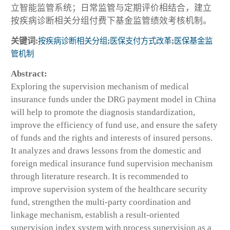
立智能监管系统；日常监管与定期评价相结合，建立
按疾病诊断相关分组付费下基金监管绩效考核机制。
关键词:
按疾病诊断相关分组
;
医保支付方式改革
;
医保基金监
管机制
Abstract:
Exploring the supervision mechanism of medical
insurance funds under the DRG payment model in China
will help to promote the diagnosis standardization,
improve the efficiency of fund use, and ensure the safety
of funds and the rights and interests of insured persons.
It analyzes and draws lessons from the domestic and
foreign medical insurance fund supervision mechanism
through literature research. It is recommended to
improve supervision system of the healthcare security
fund, strengthen the multi-party coordination and
linkage mechanism, establish a result-oriented
supervision index system with process supervision as a