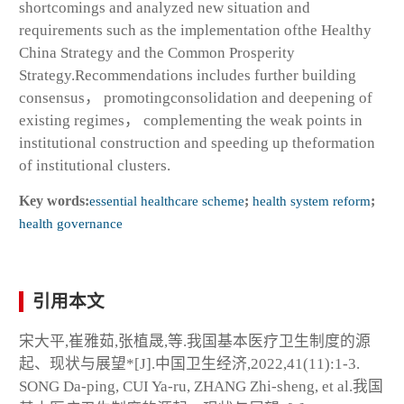
shortcomings and analyzed new situation and
requirements such as the implementation ofthe Healthy
China Strategy and the Common Prosperity
Strategy.Recommendations includes further building
consensus， promotingconsolidation and deepening of
existing regimes， complementing the weak points in
institutional construction and speeding up theformation
of institutional clusters.
Key words:
essential healthcare scheme
;
health system reform
;
health governance
引用本文
宋大平,崔雅茹,张植晟,等.我国基本医疗卫生制度的源
起、现状与展望*[J].中国卫生经济,2022,41(11):1-3.
SONG Da-ping, CUI Ya-ru, ZHANG Zhi-sheng, et al.我国