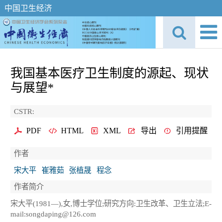
中国卫生经济
我国基本医疗卫生制度的源起、现状
与展望*
CSTR:
PDF
HTML
XML
导出
引用提醒
作者
宋大平
崔雅茹
张植晟
程念
作者简介
宋大平(1981—),女,博士学位;研究方向:卫生改革、卫生立法;E-
mail:songdaping@126.com