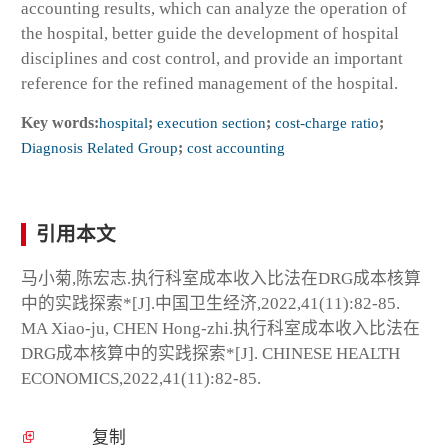
accounting results, which can analyze the operation of
the hospital, better guide the development of hospital
disciplines and cost control, and provide an important
reference for the refined management of the hospital.
Key words:
hospital
;
execution section
;
cost-charge ratio
;
Diagnosis Related Group
;
cost accounting
引用本文
马小菊,陈宏志.执行科室成本收入比法在DRG成本核算
中的实践探索*[J].中国卫生经济,2022,41(11):82-85.
MA Xiao-ju, CHEN Hong-zhi.执行科室成本收入比法在
DRG成本核算中的实践探索*[J]. CHINESE HEALTH
ECONOMICS,2022,41(11):82-85.
复制