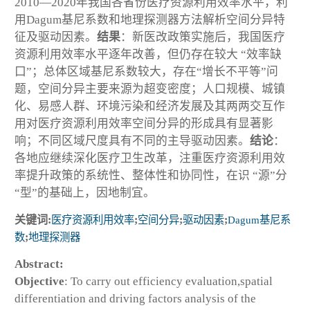
2010—2020年我国各省份医疗资源利用效率水平，利
用Dagum基尼系数和地理探测器方法解析空间分异特
征及驱动因素。
结果
：新医改政策实施后，我国医疗
资源利用效率水平逐年改善，但仍存在较大 “效率缺
口”；总体区域基尼系数较大，存在“增长不平等”问
题，空间分异主要来源为超变密度；人口规模、城镇
化、易感人群、环境污染和经济发展及其两两交互作
用对医疗资源利用效率空间分异的形成具有显著影
响；不同区域尺度具有不同的主导驱动因素。
结论
：
各地应继续深化医疗卫生改革，注重医疗资源利用效
率提升政策的系统性、整体性和协同性，在识 “源”分
“型”的基础上，因地制宜。
关键词:
医疗资源利用效率
;
空间分异
;
驱动因素
;
Dagum基尼系
数
;
地理探测器
Abstract:
Objective
: To carry out efficiency evaluation,spatial
differentiation and driving factors analysis of the