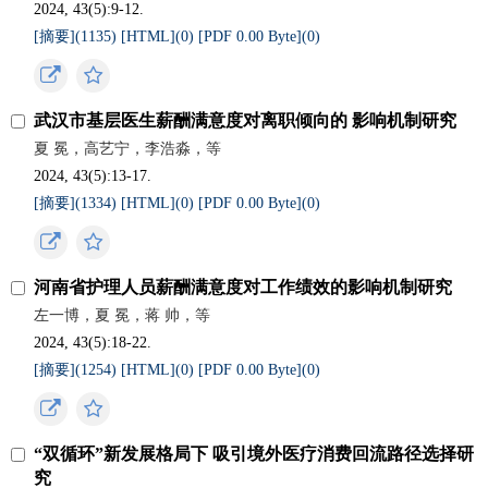
2024, 43(5):9-12.
[摘要](
1135
)
[HTML](
0
)
[PDF 0.00 Byte](
0
)
武汉市基层医生薪酬满意度对离职倾向的 影响机制研究
夏 冕，高艺宁，李浩淼，等
2024, 43(5):13-17.
[摘要](
1334
)
[HTML](
0
)
[PDF 0.00 Byte](
0
)
河南省护理人员薪酬满意度对工作绩效的影响机制研究
左一博，夏 冕，蒋 帅，等
2024, 43(5):18-22.
[摘要](
1254
)
[HTML](
0
)
[PDF 0.00 Byte](
0
)
“双循环”新发展格局下 吸引境外医疗消费回流路径选择研
究