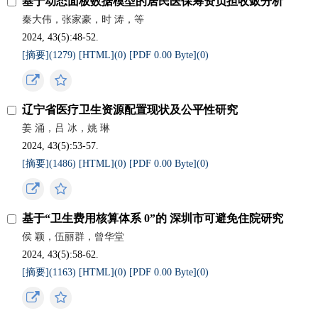
基于动态面板数据模型的居民医保筹资负担收敛分析
秦大伟，张家豪，时 涛，等
2024, 43(5):48-52.
[摘要](
1279
)
[HTML](
0
)
[PDF 0.00 Byte](
0
)
辽宁省医疗卫生资源配置现状及公平性研究
姜 涌，吕 冰，姚 琳
2024, 43(5):53-57.
[摘要](
1486
)
[HTML](
0
)
[PDF 0.00 Byte](
0
)
基于“卫生费用核算体系 0”的 深圳市可避免住院研究
侯 颖，伍丽群，曾华堂
2024, 43(5):58-62.
[摘要](
1163
)
[HTML](
0
)
[PDF 0.00 Byte](
0
)