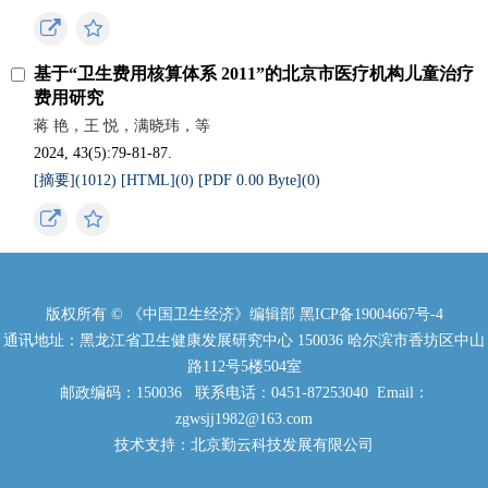
基于“卫生费用核算体系 2011”的北京市医疗机构儿童治疗
费用研究
蒋 艳，王 悦，满晓玮，等
2024, 43(5):79-81-87.
[摘要](
1012
)
[HTML](
0
)
[PDF 0.00 Byte](
0
)
版权所有 © 《中国卫生经济》编辑部
黑ICP备19004667号-4
通讯地址：黑龙江省卫生健康发展研究中心 150036 哈尔滨市香坊区中山
路112号5楼504室
邮政编码：150036 联系电话：0451-87253040 Email：
zgwsjj1982@163.com
技术支持：北京勤云科技发展有限公司