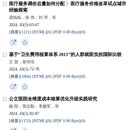
医疗服务调价总量如何分配： 医疗服务价格改革试点城市
经验探索
居灿灿，徐 伟，刘 萍，等
2024, 43(5):63-67.
[摘要](
1121
)
[HTML](
0
)
[PDF 0.00 Byte](
0
)
基于“卫生费用核算体系 2011”的人群就医负担国际比较
王 苗，柴培培
2024, 43(5):72-78.
[摘要](
1004
)
[HTML](
0
)
[PDF 0.00 Byte](
0
)
公立医院全维度成本核算优化升级实践研究
杨 阳，雷志勤，李建军，等
2024, 43(5):82-87.
[摘要](
1153
)
[HTML](
0
)
[PDF 0.00 Byte](
0
)