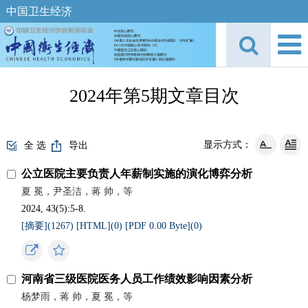
中国卫生经济
2024年第5期文章目次
显示方式：
全 选
导出
公立医院主要负责人年薪制实施的演化博弈分析
夏 冕，尹圣洁，蒋 帅，等
2024, 43(5):5-8.
[摘要](
1267
)
[HTML](
0
)
[PDF 0.00 Byte](
0
)
河南省三级医院医务人员工作绩效影响因素分析
杨梦雨，蒋 帅，夏 冕，等