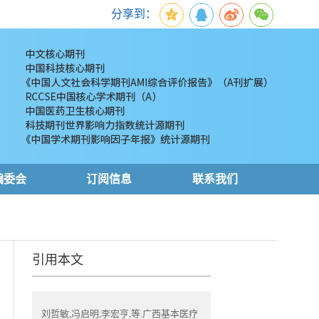
分享到：
编委会
订阅信息
联系我们
引用本文
刘哲敏,冯启明,李宏亨,等.广西基本医疗