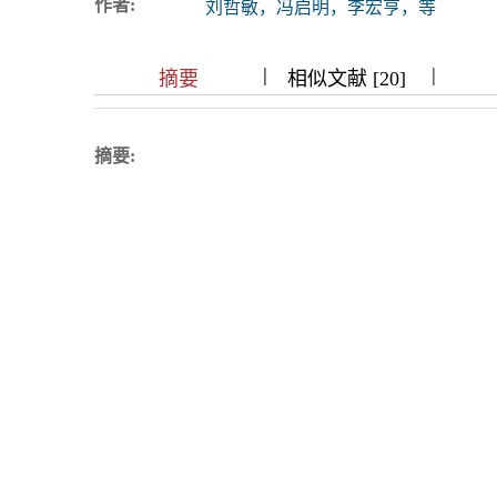
作者:
刘哲敏，冯启明，李宏亨，等
浏览排名
|
|
|
|
|
|
|
摘要
相似文献 [20]
摘要: