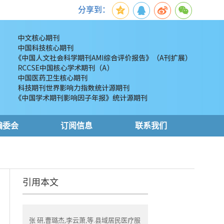
分享到：
编委会
订阅信息
联系我们
引用本文
张 研,曹璐杰,李云萧,等.县域居民医疗服