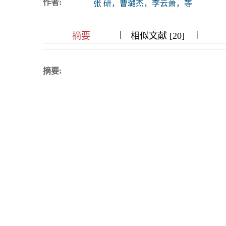
作者:
张 研，曹璐杰，李云萧，等
浏览排名
|
|
|
|
|
|
|
摘要
相似文献 [20]
摘要: