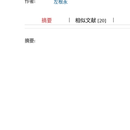
作者:
左根永
浏览排名
|
|
|
|
|
|
|
摘要
相似文献 [20]
摘要: