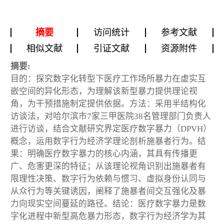
摘要
访问统计
参考文献
相似文献
引证文献
资源附件
摘要:
目的：探究数字化转型下医疗工作场所暴力在虚实互
嵌空间的异化形态，为理解该新型暴力提供理论视
角，为干预措施制定提供依据。方法：采用半结构化
访谈法，对哈尔滨市7家三甲医院38名管理部门负责人
进行访谈，结合文献研究界定医疗数字暴力（DPVH）
概念，运用数字行为经济学理论剖析施暴者行为。结
果：明确医疗数字暴力的核心内涵，其具有传播更
广、危害更深的特征；从该理论视角识别出施暴者有
限理性决策、数字行为依赖与惯习、虚拟身份认同与
从众行为等关键诱因，阐释了施暴者间交互强化及暴
力向现实空间蔓延的路径。结论：医疗数字暴力是数
字化进程中新型高危暴力形态，数字行为经济学为其