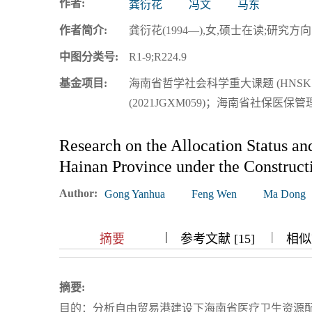
作者:
龚衍花
冯文
马东
浏览排名
作者简介:
龚衍花(1994—),女,硕士在读;研究方向:公
中图分类号:
R1-9;R224.9
基金项目:
海南省哲学社会科学重大课题 (HNSK[
(2021JGXM059)；海南省社保医保管理
Research on the Allocation Status an
Hainan Province under the Constructi
Author:
Gong Yanhua
Feng Wen
Ma Dong
|
|
|
|
摘要
参考文献 [15]
相似文
摘要:
目的：分析自由贸易港建设下海南省医疗卫生资源