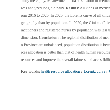
study the equity. Meanwhile, the basic situation of medic
was analyzed longitudinally.
Results:
All kinds of medica
rom 2016 to 2020. In 2020, the Lorentz curve of all kind
geography than by population. In 2020, the Gini coefficien
ractitioners and registered nurses by population was less
dimension.
Conclusion:
The regional distribution of medi
n Province are unbalanced, population distribution is bette
rces allocation is better than that of health human resource
resources and improve the overall fairness and accessibili
Key words:
health resource allocation
;
Lorentz curve
;
G