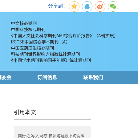
分享到：
编委会
订阅信息
联系我们
引用本文
龚衍花,冯文,马东.自贸港建设下海南省