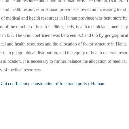
al and health resource allocation in Hainan Province from 2016 to 2020
l and health resources in Hainan province showed an increasing trend f
s of medical and health resources in Hainan province was bent more by
t of the number of health facilities, beds, health technicians, medical p
 than 0.2. The Gini coefficient was between 0.3 and 0.6 by geographical
cal and health resources and the allocation of factor structure in Haina
r than geographical distribution, and the equity of health material resou
s allocation. It is necessary to further balance the allocation of medical
ty of medical resources.
ini coefficient
;
construction of free trade ports
;
Hainan