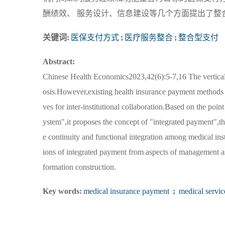
酬绩效、 服务设计、信息建设等几个方面提出了整
关键词:
医保支付方式
;
医疗服务整合
;
整合型支付
Abstract:
Chinese Health Economics2023,42(6):5-7,16 The vertical in
osis.However,existing health insurance payment methods ar
ves for inter-institutional collaboration.Based on the poin
ystem",it proposes the concept of "integrated payment",tha
e continuity and functional integration among medical insti
ions of integrated payment from aspects of management as
formation construction.
Key words:
medical insurance payment
;
medical servic