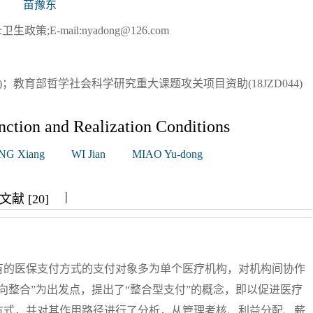
苗豫东
策;E-mail:nyadong@126.com
9)；教育部哲学社会科学研究重大课题攻关项目资助(18JZD044)
nction and Realization Conditions
G Xiang
WI Jian
MIAO Yu-dong
|
|
|
献 [20]
有的医保支付方式的支付对象多为单个医疗机构，对机构间协作
向整合”为出发点，提出了“整合型支付”的概念，即以促进医疗
方式，并对其作用路径进行了分析，从管理考核、利益分配、薪