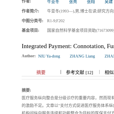
作者:
牛亚冬
张亮
张翔
吴建
浏览排名
作者简介:
牛亚冬(1993—),男,博士在读;研究方向:卫生政
中图分类号:
R1-9;F202
基金项目:
国家自然科学基金项目资助(7167309
Integrated Payment: Connotation, Fu
Author:
NIU Ya-dong
ZHANG Liang
ZHAN
|
|
|
|
摘要
参考文献 [12]
相似文
摘要:
医疗服务纵向整合是分级诊疗的重要内容，然而现
的激励不足。文章以“支付方式促进医疗服务体系纵
机构间纵向服务连续和功能整合为目标的医保支付