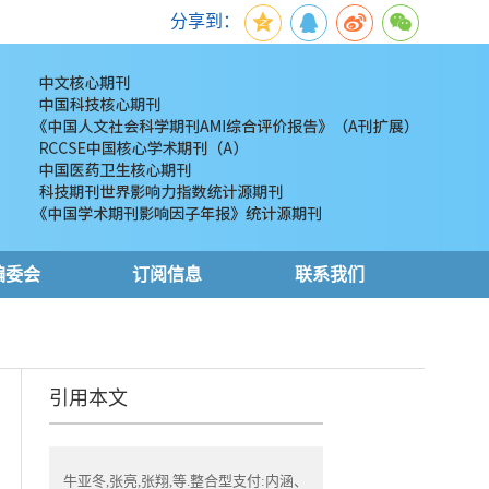
分享到：
编委会
订阅信息
联系我们
引用本文
牛亚冬,张亮,张翔,等.整合型支付:内涵、