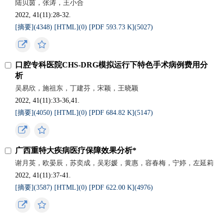
陆贝茵，张涛，王小合
2022, 41(11):28-32.
[摘要](
4348
)
[HTML](
0
)
[PDF 593.73 K](
5027
)
口腔专科医院CHS-DRG模拟运行下特色手术病例费用分
析
吴易欣，施祖东，丁建芬，宋颖，王晓颖
2022, 41(11):33-36,41.
[摘要](
4050
)
[HTML](
0
)
[PDF 684.82 K](
5147
)
广西重特大疾病医疗保障效果分析*
谢月英，欧晏辰，苏奕成，吴彩媛，黄惠，容春梅，宁婷，左延莉
2022, 41(11):37-41.
[摘要](
3587
)
[HTML](
0
)
[PDF 622.00 K](
4976
)