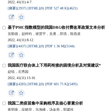
2022, 41(11):4-7.
[摘要](
2937
)
[HTML](
0
)
[PDF 527.48 K](
4621
)
基于PMC指数模型的我国DRG收付费改革政策文本分析
吴勤德，赵梓钧，谢贤宇，吴勇，郑强，陈燕凌
2022, 41(11):8-12.
[摘要](
4437
)
[HTML](
0
)
[PDF 1.36 M](
5144
)
我国医疗联合体上下用药衔接的困境分析及对策建议*
赵锐，石秀园
2022, 41(11):13-16.
[摘要](
4283
)
[HTML](
0
)
[PDF 601.75 K](
5495
)
我国二类疫苗集中采购程序及核心要素分析
蒋明珠，应晓华，马海峰，汤金燕，郭瑷玲