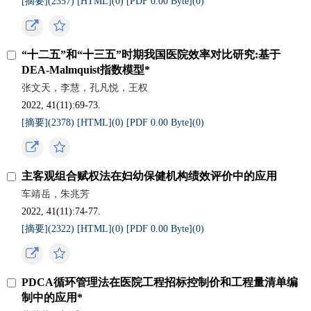
[摘要](
2357
)
[HTML](
0
)
[PDF 0.00 Byte](
0
)
“十二五”和“十三五”时期我国医院效率对比研究:基于
DEA-Malmquist指数模型*
张文天，李慧，孔凡悦，王权
2022, 41(11):69-73.
[摘要](
2378
)
[HTML](
0
)
[PDF 0.00 Byte](
0
)
主客观组合赋权法在妇幼保健机构绩效评价中的应用
车靖岳，朱兆芳
2022, 41(11):74-77.
[摘要](
2322
)
[HTML](
0
)
[PDF 0.00 Byte](
0
)
PDCA循环管理法在医院工程招标控制价和工程量清单编
制中的应用*