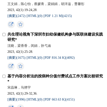
王文娟，陈心怡，蔡媛青，梁娟娟，胡洋溢，曹馨彤
2023, 42(1):19-24,28.
[摘要](
2472
)
[HTML](
0
)
[PDF 1.21 M](
4215
)
共生理论视角下深圳市妇幼保健机构参与医联体建设实践
研究*
沈晓，梁香香，闵娟，孙弋涵
2023, 42(1):25-28.
[摘要](
1675
)
[HTML](
0
)
[PDF 816.34 K](
4092
)
基于内容分析法的按病种分值付费试点工作方案比较研究
*
宋晶琳，马骋宇
2023, 42(1):29-32,36.
[摘要](
1996
)
[HTML](
0
)
[PDF 663.63 K](
4151
)