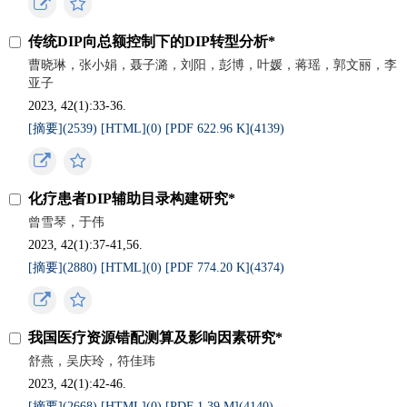
传统DIP向总额控制下的DIP转型分析*
曹晓琳，张小娟，聂子潞，刘阳，彭博，叶媛，蒋瑶，郭文丽，李
亚子
2023, 42(1):33-36.
[摘要](
2539
)
[HTML](
0
)
[PDF 622.96 K](
4139
)
化疗患者DIP辅助目录构建研究*
曾雪琴，于伟
2023, 42(1):37-41,56.
[摘要](
2880
)
[HTML](
0
)
[PDF 774.20 K](
4374
)
我国医疗资源错配测算及影响因素研究*
舒燕，吴庆玲，符佳玮
2023, 42(1):42-46.
[摘要](
2668
)
[HTML](
0
)
[PDF 1.39 M](
4140
)