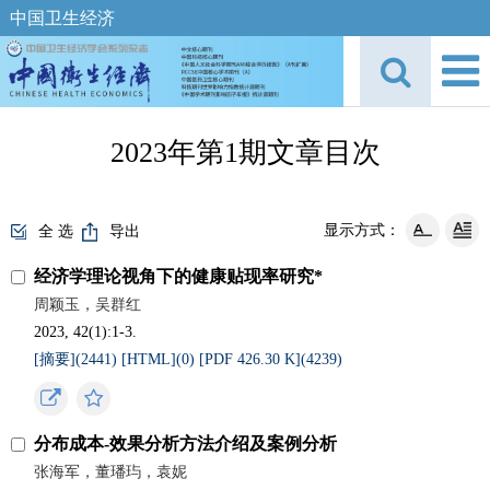
中国卫生经济
2023年第1期文章目次
显示方式：
全 选
导出
经济学理论视角下的健康贴现率研究*
周颖玉，吴群红
2023, 42(1):1-3.
[摘要](
2441
)
[HTML](
0
)
[PDF 426.30 K](
4239
)
分布成本-效果分析方法介绍及案例分析
张海军，董璠玙，袁妮