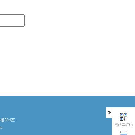
楼504室
网站二维码
om