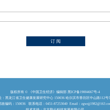
版权所有 © 《中国卫生经济》编辑部
黑ICP备19004667号-4
：黑龙江省卫生健康发展研究中心 150036 哈尔滨市香坊区中山路112号5
政编码：150036 联系电话：0451-87253040 Email：zgwsjj1982@163.c
技术支持：北京勤云科技发展有限公司