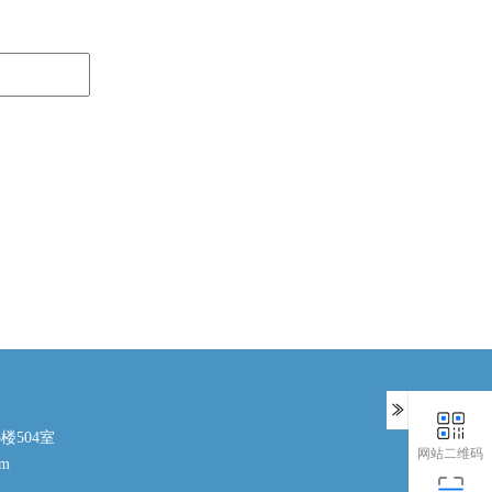
楼504室
网站二维码
om