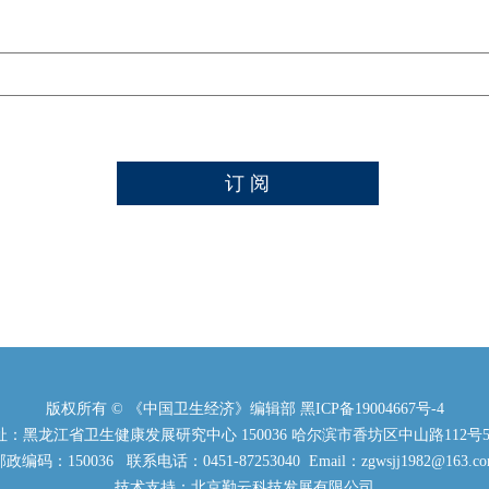
版权所有 © 《中国卫生经济》编辑部
黑ICP备19004667号-4
：黑龙江省卫生健康发展研究中心 150036 哈尔滨市香坊区中山路112号5
政编码：150036 联系电话：0451-87253040 Email：zgwsjj1982@163.c
技术支持：北京勤云科技发展有限公司